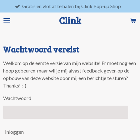
Gratis en vlot af te halen bij Clink Pop-up Shop
Lo
Ga
direct
Clink
naar
de
hoofdinhoud
Wachtwoord vereist
Welkom op de eerste versie van mijn website! Er moet nog een
hoop gebeuren, maar wil je mij alvast feedback geven op de
opbouw van deze website door mij een berichtje te sturen?
Thanks! :-)
Wachtwoord
Inloggen