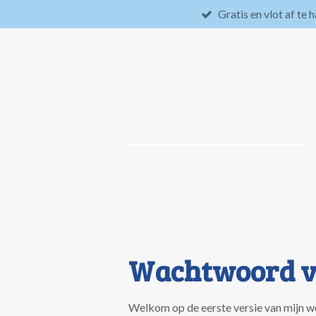
Gratis en vlot af te 
Ga
direct
naar
de
hoofdinhoud
Wachtwoord v
Welkom op de eerste versie van mijn w