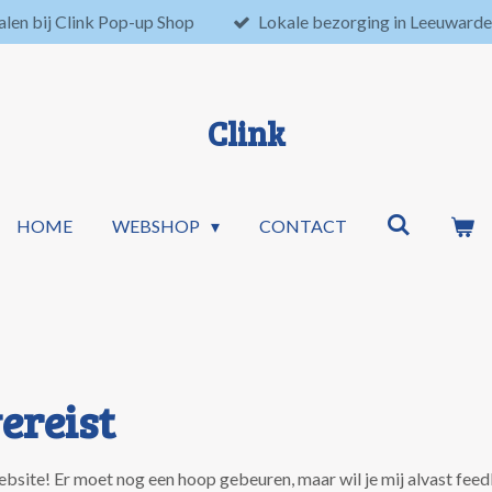
halen bij Clink Pop-up Shop
Lokale bezorging in Leeuward
Clink
HOME
WEBSHOP
CONTACT
ereist
ebsite! Er moet nog een hoop gebeuren, maar wil je mij alvast f