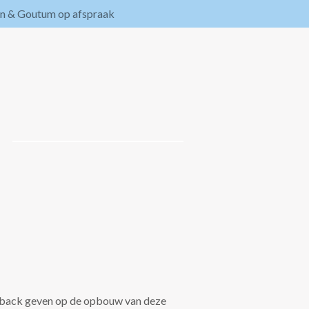
en & Goutum op afspraak
eedback geven op de opbouw van deze