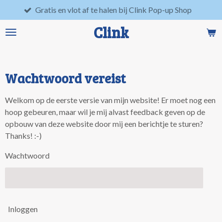
Gratis en vlot af te halen bij Clink Pop-up Shop
Lo
Ga
direct
Clink
naar
de
hoofdinhoud
Wachtwoord vereist
Welkom op de eerste versie van mijn website! Er moet nog een
hoop gebeuren, maar wil je mij alvast feedback geven op de
opbouw van deze website door mij een berichtje te sturen?
Thanks! :-)
Wachtwoord
Inloggen