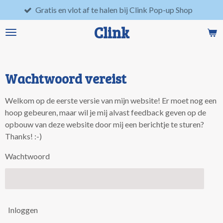
Gratis en vlot af te halen bij Clink Pop-up Shop
Lo
Ga
direct
Clink
naar
de
hoofdinhoud
Wachtwoord vereist
Welkom op de eerste versie van mijn website! Er moet nog een
hoop gebeuren, maar wil je mij alvast feedback geven op de
opbouw van deze website door mij een berichtje te sturen?
Thanks! :-)
Wachtwoord
Inloggen