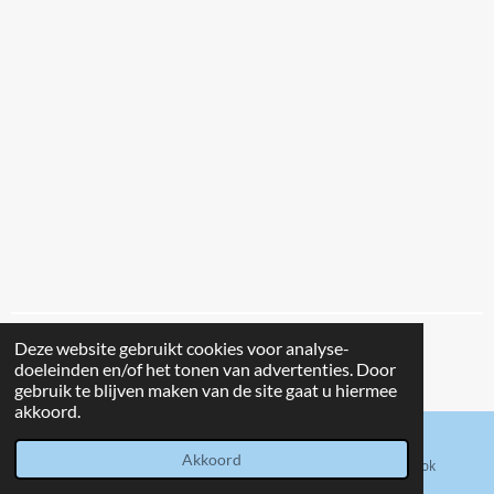
Deze website gebruikt cookies voor analyse-
© 2021 - 2026 Clink
doeleinden en/of het tonen van advertenties. Door
Powered by
JouwWeb
gebruik te blijven maken van de site gaat u hiermee
akkoord.
Akkoord
E-mailadres
Kaart
Facebook