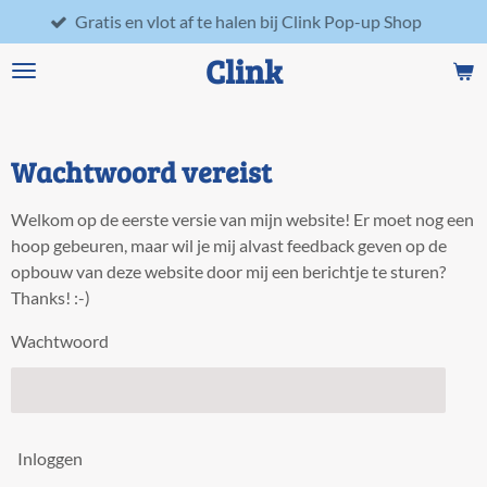
Gratis en vlot af te halen bij Clink Pop-up Shop
Ga
direct
Clink
naar
de
hoofdinhoud
Wachtwoord vereist
Welkom op de eerste versie van mijn website! Er moet nog een
hoop gebeuren, maar wil je mij alvast feedback geven op de
opbouw van deze website door mij een berichtje te sturen?
Thanks! :-)
Wachtwoord
Inloggen